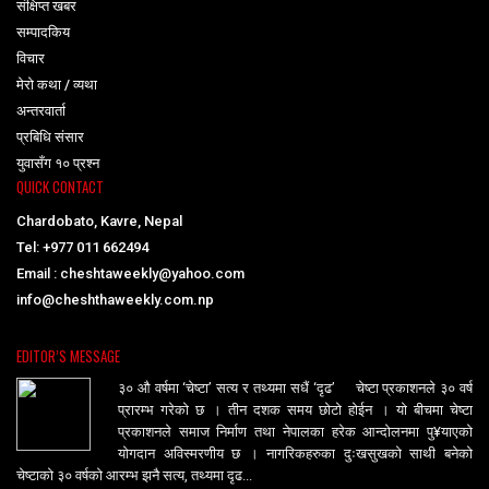
संक्षिप्त खबर
सम्पादकिय
विचार
मेरो कथा / व्यथा
अन्तरवार्ता
प्रबिधि संसार
युवासँग १० प्रश्न
QUICK CONTACT
Chardobato, Kavre, Nepal
Tel: +977 011 662494
Email : cheshtaweekly@yahoo.com
info@cheshthaweekly.com.np
EDITOR’S MESSAGE
३० औ वर्षमा ‘चेष्टा’ सत्य र तथ्यमा सधैं ‘दृढ’ चेष्टा प्रकाशनले ३० वर्ष
प्रारम्भ गरेको छ । तीन दशक समय छोटो होईन । यो बीचमा चेष्टा
प्रकाशनले समाज निर्माण तथा नेपालका हरेक आन्दोलनमा पु¥याएको
योगदान अविस्मरणीय छ । नागरिकहरुका दुःखसुखको साथी बनेको
चेष्टाको ३० वर्षको आरम्भ झनै सत्य, तथ्यमा दृढ...