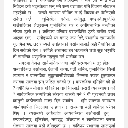
बनाइएको छ । नगरपालिकामा हालसम्म १ सय ३७ भन्दा बढी
निवेदन दर्ता भइसकेका छन् भने अन्य वडाबाट पनि विवरण संकलन
भइरहेको छ । यसले समस्या सीमित नभई जिल्लाभर फैलिएको
संकेत गर्छ । धुलिखेल, बनेपा, नमोबुद्ध, मण्डनदेउपुरदेखि
गाउँपालिका क्षेत्रसम्म पुर्जाविहीन घर र अनौपचारिक बस्तीको
संख्या ठूलो छ । कतिपय परिवार दशकौँदेखि एउटै ठाउँमा बस्दै
आएका छन् । उनीहरूले घर बनाए, कर तिरे, स्थानीय समाजसँग
घुलमिल भए, तर राज्यले उनीहरूको बसोबासलाई अझै वैधानिकता
दिन सकेको छैन । अहिले अचानक घर भत्काउने चर्चा सुरु भएपछि
ती नागरिक असुरक्षित महसुस गर्न थालेका छन् ।
समस्या केवल सार्वजनिक जग्गा अतिक्रमणको मात्र होइन ।
अव्यवस्थित बसोबास, ऐलानी जग्गा, पर्ती जमिन, पुर्जाविहीन निजी
उपयोग र वास्तविक सुकुम्बासीबीचको भिन्नता स्पष्ट छुट्याउन
नसक्दा समस्या झन् जटिल बनेको छ । वास्तविक भूमिहीन को हो
? वर्षौँदेखि बसोबास गरिरहेका नागरिकलाई कसरी व्यवस्थापन गर्ने
? सार्वजनिक सम्पत्तिको संरक्षण कसरी गर्ने ? यी प्रश्नको उत्तर
कानुनी कठोरताले मात्र दिन सक्दैन । भूमि समस्या समाधान
आयोगमार्फत जिल्लामा ५ हजार ८ सयभन्दा बढी आवेदन परेका
थिए । त्यसमध्ये अधिकांश अव्यवस्थित बसोबासी हुन् ।
मण्डनदेउपुर, धुलिखेल, नमोबुद्ध, पाँचखाल र खानीखोला जस्ता
क्षेत्रमा समस्या बढी देखिएको छ । कतिपय स्थानमा लालपुर्जा