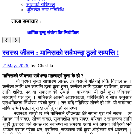
साताको राशिफल
धुलिखेल नगर गतिविधि
ताजा समाचार :
धार्मिक द्वन्द्व संयोग कि नियोजित
ब
❮
❯
स्वस्थ जीवन : मानिसको सबैभन्दा ठूलो सम्पत्ति !
21May- 2026,
by:
Cheshta
मानिसको जीवनमा सबैभन्दा महत्वपूर्ण कुरा के हो ?
यो प्रश्न सुन्दा साधारण लाग्छ, तर यसको गहिराई निकै विशाल छ ।
कसैका लागि धन सम्पत्ति ठूलो कुरा हुन्छ, कसैका लागि इज्जत प्रतिष्ठा, कसैका
लागि शक्ति, पद वा सफलताको उचाई । वास्तवमा यी सबै कुरा जीवनका
महत्वपूर्ण पक्ष हुन् । मानिसले आफ्नो आवश्यकता, परिस्थिति र सोच अनुसार
प्राथमिकता निर्धारण गरेको हुन्छ । तर यदि गहिरिएर सोच्ने हो भने, यी सबैभन्दा
माथि उभिने एउटा कुरा छ त्यो कुरा हो स्वास्थ्य ।
स्वास्थ्य राम्रो छ भने मानिसले जीवनका धेरै सपना पूरा गर्न सक्छ । ऊ
मेहनत गर्न सक्छ, सोच्न सक्छ, सृजनशील बन्न सक्छ, परिवार र समाजका लागि
थुप्रै कुराहरू गर्न सक्छ तर स्वास्थ्य मा समस्या आयो भने अथवा बिग्रियो भने
आफैले प्राप्त गरेका धन, प्रतिष्ठा, सफलता सबै कुरा ओझेलमा पर्न थाल्छन् ।