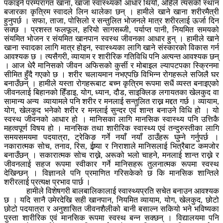
पकाइने परम्परागत खाना, खाजा स्वास्थ्यको आधार थियो, अहिले त्यसको स्थान
बजारका कृत्रिम स्वादले लिन थालेका छन् । हामीले खाने खाना शरीरमैत्री
हुनुपर्छ । सफा, ताजा, पोसिलो र सन्तुलित भोजनले मात्र शरीरलाई ऊर्जा दिन
सक्छ । प्रशस्त फलफूल, हरियो सागसब्जी, पर्याप्त पानी, नियमित समयको
संयमित भोजन र संयमित खानपान स्वस्थ जीवनका आधार हुन् । हामीले खाने
खाना स्वादका लागि मात्र होइन, स्वास्थ्यका लागि खाने संस्कारको विकास गर्न
आवश्यक छ । त्यसैगरी, व्यायाम र शारीरिक गतिविधि पनि अत्यन्त आवश्यक छन्
। आज धेरै मानिसको जीवन अफिसको कुर्सी र मोबाइल ल्यापटपका स्क्रिनमा
सीमित हुँदै गएको छ । शरीर चलायमान नभएपछि विभिन्न रोगहरूले सजिलै घर
बनाउँछन् । हामीले यस्ता रोगहरूबाट बच्न कृत्रिम रूपमा सधैं व्यस्त बनाइएको
जीवनलाई बिहानको हिँडाइ, योग, ध्यान, दौड, साइक्लिङ लगायतका खेलकुद वा
सामान्य अन्य व्यायामले पनि शरीर र मनलाई सन्तुलित राख्न मद्दत गर्छ । व्यायाम,
योग, खेलकुद भनेको शरीर र मनलाई सुन्दर एवं शान्त बनाउने विधि हो । यो
स्वस्थ जीवनको आधार हो । मानिसका लागि मानसिक स्वास्थ्य पनि उत्तिकै
महत्वपूर्ण विषय हो । मानसिक तथा शारीरिक स्वास्थ्य एवं तन्दुरुस्तीका लागि
समयसमयमा पदयात्रा, ट्रेकिङ गर्ने नयाँ नयाँ ठाउँहरू घुम्ने गर्नुपर्छ ।
नकारात्मक सोच, तनाव, रिस, ईष्र्या र निराशाले मानिसलाई भित्रैबाट कमजोर
बनाउँछन् । सकारात्मक सोच राख्ने, अरूको भलो चाहने, मनलाई शान्त राख्ने र
जीवनलाई सहज रूपमा स्वीकार गर्ने मानिसहरू तुलनात्मक रूपमा स्वस्थ
देखिन्छन् । विज्ञानले पनि प्रमाणित गरिसकेको छ कि मानसिक शान्तिले
शरीरलाई प्रत्यक्ष प्रभाव पार्छ ।
हामीले विशेषगरी बालबालिकालाई स्वास्थ्यप्रति सचेत बनाउन आवश्यक
छ । यदि सानै उमेरदेखि सही खानपान, नियमित व्यायाम, योग, खेलकुद, छोटो
छोटो पदयात्रा र अनुशासित जीवनशैलीको बानी बसाल्न सकियो भने भविष्यका
पुस्ता शारीरिक एवं मानसिक रूपमा स्वस्थ बन्न सक्छन् । विद्यालयमा पनि