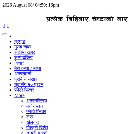
2026 August 08/ 04:59: 16pm
Toggle
navigation
गृहपृष्ठ
मुख्य खबर
संक्षिप्त खबर
सम्पादकिय
विचार
मेरो कथा / व्यथा
अन्तरवार्ता
प्रबिधि संसार
युवासँग १० प्रश्न
फोटो फिचर
More
अन्तराष्ट्रिय
मनोरञ्जन
फोटो फिचर
लेख
खेलकुद
पोल्ट्री विशेष
डायरी मनको