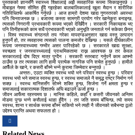
पुस्तकको ज्ञानसँगै स्वास्थ्य शिक्षालाई अझै व्यवहारिक रूपमा सिकाइनुपर्छ ।
मोबाइल गेममा सीमित हुँदै गइरहेका बालबालिकालाई खुला मैदान र शारीरिक
गतिविधितर्फ आकर्षित गर्नुपर्छ । आज हाम्रो देशमा खाद्य गुणस्तरको अवस्था
पनि चिन्ताजनक छ । बजारमा कस्ता सामग्री प्रयोग गरेर खानेकुरा बनाइन्छ,
त्यसको निगरानी प्रभावकारी रूपमा भएको देखिँदैन । सरकारी निकायहरू भए
पनि तिनीहरूको काम सधैं प्रभावकारी भएको अनुभूति जनताले गर्न सकेका छैनन्
। विश्व स्वास्थ्य संगठनले तय गरेका मापदण्डअनुसार खाद्य वस्तु उत्पादन
हुनुपर्ने हो, तर व्यवहारमा त्यसको पालना कमजोर देखिन्छ । यसले दीर्घकालीन
रूपमा जनस्वास्थ्यमा गम्भीर असर पारिरहेको छ । सरकारले खाद्य सुरक्षा,
स्वच्छता र जनस्वास्थ्यलाई प्राथमिकतामा राख्न आवश्यक छ तर केवल
सरकारलाई दोष दिएर मात्र पुग्दैन । सरकारी स्तरबाट गर्नुपर्ने काम आफ्नो
ठाउँमा छ तर त्यसका लागि हामी प्रत्येक नागरिक पनि सचेत हुनुपर्छ । हामीले
आफैँले के खाने, र कसरी बाँच्ने भन्ने कुरामा जिम्मेवार बन्नुपर्छ ।
अन्ततः, एउटा व्यक्ति स्वस्थ भयो भने परिवार स्वस्थ हुन्छ । परिवार
स्वस्थ भयो भने समाज स्वस्थ हुन्छ, र स्वस्थ समाजले नै समृद्ध राष्ट्र निर्माण गर्न
सक्छ । स्वस्थ मानिससँग सोच्ने शक्ति हुन्छ, सिर्जना गर्ने क्षमता हुन्छ र
समाजलाई सकारात्मक दिशातर्फ अघि बढाउने ऊर्जा हुन्छ ।
जीवन आफैंमा रहस्यमय छ । मानिस कहिले, कहाँ र कसरी जीवनको अन्तिम
मोडमा पुग्छ भन्ने कसैलाई थाहा हुँदैन । तर जति समय बाँचिन्छ, त्यो समय
स्वस्थ, शान्त र सार्थक रूपमा बाँच्न सकियो भने त्यही नै जीवनको सबैभन्दा ठूलो
उद्देश्य प्राप्ति अथवा सफलता हो ।
Related News