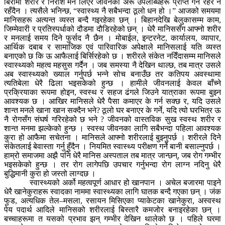
बिरामी शरीर र निराश मन लिएर जीवनका अरू उपलब्धिहरू प्राप्त गर्न रहर नै
रहँदैन । त्यसैले भनिन्छ, “स्वास्थ्य नै सबैभन्दा ठूलो धन हो ।” आजको समयमा
मानिसहरू अत्यन्त व्यस्त बन्दै गइरहेका छन् । बिहानदेखि बेलुकासम्म काम,
जिम्मेवारी र प्रतिस्पर्धाको दौडमा दौडिरहेको छन् । धेरै मानिससँग आफ्नो शरीर
र मनलाई समय दिने फुर्सद नै छैन । मोबाईल, इन्टरनेट, कार्यालय, व्यापार,
आर्थिक दबाब र सामाजिक एवं पारिवारिक अपेक्षाले मानिसलाई यति व्यस्त
बनाएको छ कि ऊ आफैलाई बिर्सिरहेको छ । शरीरले संकेत नदिँदासम्म मानिसले
स्वास्थ्यको महत्व महसुस गर्दैन । जब समस्या नै देखिन थाल्छ, तब मात्र उसले
अब स्वास्थ्यको ख्याल गर्नुपर्छ भन्ने सोच बनाउँछ तर कतिपय अवस्थामा
त्यतिबेला धेरै ढिला भइसकेको हुन्छ । हामीले जीवनलाई केवल बाँच्ने
प्रक्रियाका रूपमा होइन, स्वस्थ र सहज ढंगले जिउने यात्राका रूपमा बुझ्न
आवश्यक छ । आखिर मानिसले धेरै पैसा कमाएर के गर्न सक्छ र, यदि उसले
शान्त मनले खाना खान सक्दैन भने? ठूलो घर बनाएर के गर्ने, यदि त्यो घरभित्र ऊ
नै रोगसँग संघर्ष गरिरहेको छ भने ? जीवनको वास्तविक सुख स्वस्थ शरीर र
शान्त मनमा झल्केको हुन्छ । स्वस्थ जीवनका लागि सबैभन्दा पहिला आवश्यक
कुरा हो आफैमा सचेतना । मानिसले आफ्नो शरीरलाई बुझ्नुपर्छ । शरीरले दिने
संकेतलाई बेवास्ता गर्नु हुँदैन । नियमित स्वास्थ्य परीक्षण गर्ने बानी बसाल्नुपर्छ ।
हाम्रो समाजमा अझै पनि धेरै मानिस अस्पताल तब मात्र जान्छन्, जब रोग गम्भीर
भइसकेको हुन्छ । तर रोग लागेपछि उपचार गर्नुभन्दा रोग लाग्न नदिनु धेरै
बुद्धिमानी कुरा हो जस्तो लाग्दछ ।
स्वास्थ्यको अर्को महत्वपूर्ण आधार हो खानपान । अचेल बजारमा पाइने
धेरै खानेकुराहरू स्वादका नाममा स्वास्थ्यका लागि घातक बन्दै गएका छन् । जंक
फुड, अत्यधिक तेल–मसला, रसायन मिसिएका प्याकेटका खानेकुरा, अस्वस्थ
पेय पदार्थ आदिले मानिसको शरीरलाई बिस्तारै कमजोर बनाइरहेका छन् ।
बच्चाहरूमा त यसको प्रभाव झन् गम्भीर देखिन थालेको छ । पहिले घरमा