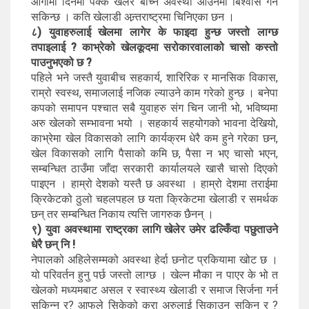
आगामी दिनमा पक्कै खेलेर बाँच्ने अवस्था आउनेमा बिश्वास गर्न
सकिन्छ । कति खेलाडी अन्र्तराष्ट्रमा चिनिएका छन ।
८) युवाहरुलाई खेलमा लागेर के फाइदा हुन्छ जस्तो लाग्छ
तपाइलाई ? काभ्रेको खेलकूदमा सरोकारवालाको चासो कस्तो
पाउनुभएको छ ?
पहिले भने जस्तै युवाबीच सहकार्य, शारिरिक र मानसिक विकास,
राम्रो स्वस्थ, समाजलाई नजिक ल्याउने काम गरेको हुन्छ । बनेपा
कपको समापन पश्चात सबै युवाहरु संग चिन जानी भो, भविष्यमा
अरु खेलको सम्भावना भयो । सहकार्य सहयोगको भावना देखियो,
काभ्रेमा खेल विकासको लागि कार्यक्रम धेरै कम हुने गरेका छन,
खेल विकासको लागि पैसाको कमि छ, पैसा न भए चासो भएन,
सम्बन्धित ठाउँमा जाँदा सरकारी कार्यालयले खासै चासो दिएको
पाइएन । हाम्रो देशको यस्तै छ अवस्था । हाम्रो देशमा तराईमा
क्रिकेटको ठुलो चहलपहल छ यता क्रिकेटमा खेलाडी र समर्थक
छन् तर सम्बन्धित निकाय त्यत्ति जागरुक छैनन् ।
९) युवा अवस्थामा राष्ट्रका लागि खेलेर उमेर ढल्किँदा पछुताउने
धेरै छन् नि !
नेपालको अहिलेसम्मको अवस्था हेर्दा छनोट प्रकियामा खोट छ ।
यो परिवर्तन हुनु पर्छ जस्तो लाग्छ । खेल्न मौका न पाएर के भो त
खेलको मध्यमबाट असल र स्वास्थ्य खेलाडी र समाज सिर्जना गर्न
सकिन्न र? आफुले सिकेको कुरा अरुलाई सिकाउन सकिन र ?