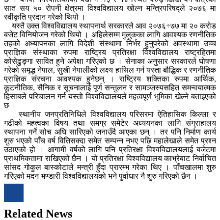
सात सय ५० रोपनी क्षेत्रमा विश्वविद्यालय खोल्न मन्त्रिपरिषद्ले २०७६ मा
स्वीकृति प्रदान गरेको थियो ।
यस्तै उक्त विश्वविद्यालय स्थापनार्थ सरकारले आव २०७६÷७७ मा २० करोड
बजेट विनियोजन गरेको थियो । अहिलेसम्म मुलुकका लागि आवश्यक रणनीतिक
तहको अध्यापनका लागि विदेशी संस्थामा निर्भर हुनुपरेको अवस्थामा उच्च
प्राज्ञिक संस्थाका रुपमा राष्ट्रिय प्रतिरक्षा विश्वविद्यालय राष्ट्रहितमा
कोसेढुङ्गा सावित हुने अपेक्षा गरिएको छ । सेनाका अनुसार सरकारले घोषणा
गरेको समृद्ध नेपाल, सुखी नेपालीको लक्ष्य हासिल गर्न यस्ता बौद्धिक र रणनीतिक
प्राज्ञिक संरचना आवश्यक हुनेछन् । राष्ट्रिय शक्तिका रुपमा आर्थिक,
कूटनीतिक, सैनिक र सूचनालाई पूर्ण सन्तुलन र सामञ्जस्यसहित समन्वयात्मक
हिसाबले परिचालन गर्न यस्तो विश्वविद्यालयले महत्वपूर्ण भूमिका खेल्ने बताइएको
छ ।
स्थानीय जनप्रतिनिधिले विश्वविद्यालय परिसरमा ऐतिहासिक किल्ला र
गढीको महत्वका विषय तथा समग्र समेटेर अध्ययनका लागि संग्राहालय
स्थापना गर्ने सोच अघि सारिएको जनाउँदै आएका छन् । तर पनि निर्माण कार्य
शुरु भएको पाँच वर्ष वितिसक्दा समेत सम्पन्न नभए पछि महालेखाले समेत प्रश्न
उठाएको हो । आगामी वर्षको लागि पनि प्रतिरक्षा विश्वविद्यालयलाई बजेटमा
प्राथमिकतामा राखिएको छैन । यो प्रतिरक्षा विश्वविद्यालय काभ्रेबाट निर्वाचित
सांसद गोकुल बास्कोटाले मन्त्री हुँदा प्रारम्भ गरेका थिए । पाँचखालमा शुरु
गरिएको मदन भण्डारी विश्वविद्यालयको भने पुर्वाधार नै शुरु गरिएको छैन ।
Related News