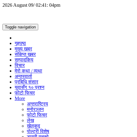
2026 August 09/ 02:41: 04pm
Toggle navigation
गृहपृष्ठ
मुख्य खबर
संक्षिप्त खबर
सम्पादकिय
विचार
मेरो कथा / व्यथा
अन्तरवार्ता
प्रबिधि संसार
युवासँग १० प्रश्न
फोटो फिचर
More
अन्तराष्ट्रिय
मनोरञ्जन
फोटो फिचर
लेख
खेलकुद
पोल्ट्री विशेष
डायरी मनको