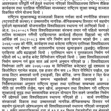
आवश्यकता परिपूर्ति गर्ने हेतुले स्थापना गरिएको विश्वविद्यालयमा विभिन्न शैक्षिक
कार्यक्रम तथा प्राज्ञिक गतिविधिका माध्यमबाट राष्ट्रिय सुरक्षा सम्बद्ध सञ्जाल
विकसित गरिने योजना थियो ।
राष्ट्रिय सुरक्षासम्बद्ध सञ्जालको विकास गर्नाका साथै रणनीतिक संस्कार
(स्ट्रयाटेजी कल्चर) र उच्चस्तरीय नागरिक–सैनिकसम्बन्ध विस्तार गर्न सहयोग
पुर्याउने महत्वकांक्षी योजनासहित विश्वविद्यालय स्थापना गर्न लागिएको थियो ।
आ.व. २०८०÷०८१ भित्र विश्वविद्यालयका संरचना तयार गरी पहिलो चरणको
तालिम सञ्चालन गर्नेगरी प्रक्रियागत कार्यलाई तीव्रता दिइएको भए पनि
आर्थिक वर्ष २०८२÷०८३ सम्म पनि निर्माण कार्य सम्पन्न भएको छैन । आव
२०७६÷०७७ को नीति, कार्यक्रम तथा बजेटमा राष्ट्रिय प्रतिरक्षा विश्वविद्यालय
स्थापना गर्ने घोषणा गरी वातावरणीय प्रभाव मूल्याङ्कन (इआईए) सहितका
प्रक्रिया अघि बढाइएको थियो । प्रतिष्ठान भवन र पुस्तकालय निर्माण गर्न
पहिलो वर्ष ५८ करोड बजेट विनियोजन गरिएको थियो । उक्त विश्वविद्यालयको
निर्माण सम्पन्न गर्न कूल सात अर्ब लाग्ने अनुमान गरिएको छ । विश्वविद्यालय
निर्माणका लागि आव २०७६÷०७७ मा विनियोजित बजेटबाट दुई दशमलव छ
किलोमिटर ग्राभेल सडक, एक हजार तीन सय ८० मिटर पेरिमिटर पर्खाल, एक
लाख लिटर क्षमताको पानी ट्याङ्की, डिप बोरिङ, जग्गा विकास र थ्रि फेज
विद्युत्लाइन विस्तारकार्य सम्पन्न भइसकेको सेनाले जनाएको छ ।
निर्देशनालायका अनुसार राष्ट्रिय सुरक्षा तथा प्रतिरक्षा सम्बन्धमा आवश्यक
नीति एवं रणनीति तर्जुमा, गहन खोज, अनुसन्धान तथा विश्लेषण गरी राष्ट्रिय
सुरक्षालाई सुदृढ तथा समसामयिक बनाउन योगदान दिन सक्ने जनशक्ति निर्माण
गर्ने उद्देश्यले उक्त विश्वविद्यालय स्थापना गरिएको हो । साथै रणनीतिक
संस्कारको विकास तथा उच्चस्तरको नागरिक–सैनिकसम्बन्ध विस्तार गर्न
सहयोग पु¥याउने उद्देश्यअनुरुप सो विश्वविद्यालयको स्थापना गरिएको जनाइएको
छ । बनेपा नगरपालिकाका वडा नं १३ र १४ स्थित पेरुङ्गेडाँडा वन क्षेत्रको