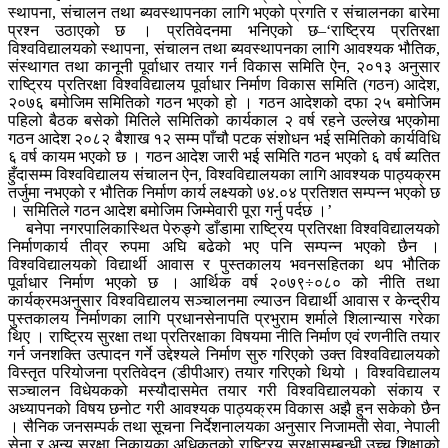
स्थापना, संचालन तथा ब्यवस्थापनका लागि भएको प्रगति र संचालनका बारेमा
प्रश्न उठाएको छ । प्रतिवेदनमा भनिएको छ–‘राष्ट्रिय प्रतिरक्षा
विश्वविद्यालयको स्थापना, संचालन तथा ब्यवस्थापनका लागि आवश्यक भौतिक,
संस्थागत तथा कानूनी पूर्वाधार तयार गर्न विकास समिति ऐन, २०१३ अनुसार
राष्ट्रिय प्रतिरक्षा विश्वविद्यालय पूर्वाधार निर्माण विकास समिति (गठन) आदेश,
२०७६ बमोजिम समितिको गठन भएको हो । गठन आदेशको दफा २५ बमोजिम
पहिलो बैठक बसेको मितिले समितिको कार्यकाल २ वर्ष रहने उल्लेख भएकोमा
गठन आदेश २०८२ बैशाख १२ सम्म पाँचौ पटक संशोधन भई समितिको कार्यविधि
६ वर्ष कायम भएको छ । गठन आदेश जारी भई समिति गठन भएको ६ वर्ष ब्यतित
हुँदासम्म विश्वविद्यालय संचालन ऐन, विश्वविद्यालयका लागि आवश्यक पाठ्यक्रम
तर्जुमा नभएको र भौतिक निर्माण कार्य लक्ष्यको ७४.०४ प्रतिशत सम्पन्न भएको छ
। समितिले गठन आदेश बमोजिम जिम्मेवारी पूरा गर्नु पर्दछ ।’
बनेपा नगरपालिकास्थित पेरुङ्गे डाँडामा राष्ट्रिय प्रतिरक्षा विश्वविद्यालयको
निर्माणकार्य तीव्र रुपमा अघि बढेको भए पनि सम्पन्न भएको छैन ।
विश्वविद्यालयको विद्यार्थी आवास र पुस्तकालय भवनसहितका थप भौतिक
पूर्वाधार निर्माण भएको छ । आर्थिक वर्ष २०७९÷०८० को नीति तथा
कार्यक्रमअनुसार विश्वविद्यालय सञ्चालनमा ल्याउन विद्यार्थी आवास र केन्द्रीय
पुस्तकालय निर्माणका लागि प्रधानसेनापति प्रभुराम शर्माले शिलान्यास गरेका
थिए । राष्ट्रिय सुरक्षा तथा प्रतिरक्षाका विषयमा नीति निर्माण एवं रणनीति तयार
गर्न जनशक्ति उत्पादन गर्ने उद्देश्यले निर्माण सुरु गरिएको उक्त विश्वविद्यालयको
विस्तृत परियोजना प्रतिवेदन (डीपीआर) तयार गरिएको थियो । विश्वविद्यालय
सञ्चालन विधेयकको मस्यौदासमेत तयार गरी विश्वविद्यालयको संकाय र
अध्यापनको विषय छनोट गरी आवश्यक पाठ्यक्रम विकास अझै हुन सकेको छैन
। सैनिक जनसम्पर्क तथा सूचना निर्देशनालयका अनुसार निजामती सेवा, नेपाली
सेना र अन्य सुरक्षा निकायका अधिकृतको राष्ट्रिय सुरक्षासम्बन्धी उच्च शिक्षाको