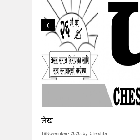
❮
लेख
18November- 2020,
by:
Cheshta