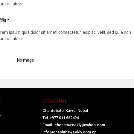
nt ut labore
देखि ?
em ipsum quia dolor sit amet, consectetur, adipisci velit, sed quia non
nt ut labore
K
QUICK CONTACT
Chardobato, Kavre, Nepal
र
Tel: +977 011 662494
Email : cheshtaweekly@yahoo.com
info@cheshthaweekly.com.np