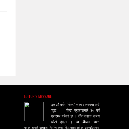
EDITOR’S MESSAGE
३० औ वर्षमा ‘चेष्टा’ सत्य र तथ्यमा सधैं
‘दृढ’ चेष्टा प्रकाशनले ३० वर्ष
प्रारम्भ गरेको छ । तीन दशक समय
छोटो होईन । यो बीचमा चेष्टा
प्रकाशनले समाज निर्माण तथा नेपालका हरेक आन्दोलनमा