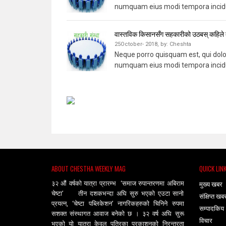
numquam eius modi tempora incidu
वास्तविक किसानसँग सहकारीको उठबस् कहिले 
25October- 2018,
by:
Cheshta
Neque porro quisquam est, qui dolor
numquam eius modi tempora incidu
ABOUT CHESTHA WEEKLY MAG
QUICK LIN
३२ औं वर्षको यात्रा प्रारम्भ ‘समाज रुपान्तरणमा अबिराम
मुख्य खबर
चेष्टा’ तीन दशकभन्दा अघि सुरु भएको एउटा सानो
संक्षिप्त खब
प्रयत्न, ‘चेष्टा पब्लिकेशन’ नागरिकहरुको चिनिने रुपमा
सम्पादकिय
सशक्त संस्थागत आवाज बनेको छ । ३२ वर्ष अघि सुरू
विचार
भएको यो यात्रा केवल पत्रिका प्रकाशनको निरन्तरता